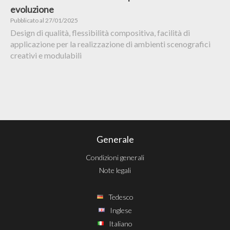
evoluzione
Pubblicato al 27/01/2025
Design di qualità, flessibilità compositiva, facilità di
applicazione per la realizzazione di ambienti scenografici
creativi e modulabili
Generale
Condizioni generali
Note legali
Tedesco
Inglese
Italiano