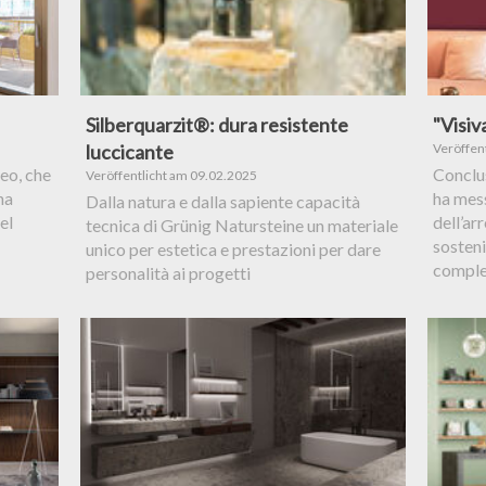
Silberquarzit®: dura resistente
"Visiv
luccicante
Veröffen
eo, che
Conclus
Veröffentlicht am 09.02.2025
na
ha mess
Dalla natura e dalla sapiente capacità
el
dell’ar
tecnica di Grünig Natursteine un materiale
sosteni
unico per estetica e prestazioni per dare
comple
personalità ai progetti