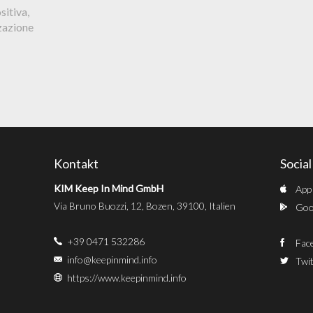
sitiva,
zzazione
Kontakt
Socia
KIM Keep In Mind GmbH
App
Via Bruno Buozzi, 12, Bozen, 39100, Italien
Goog
+39 0471 532286
Fac
info@keepinmind.info
Twit
https://www.keepinmind.info