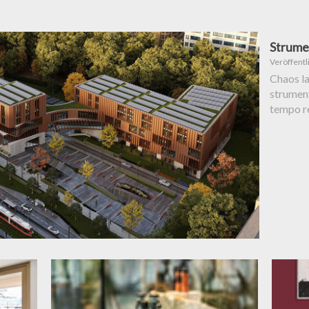
Strume
Veröffentl
Chaos la
strument
tempo re