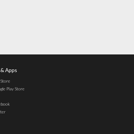
l & Apps
 Store
le Play Store
ebook
ter