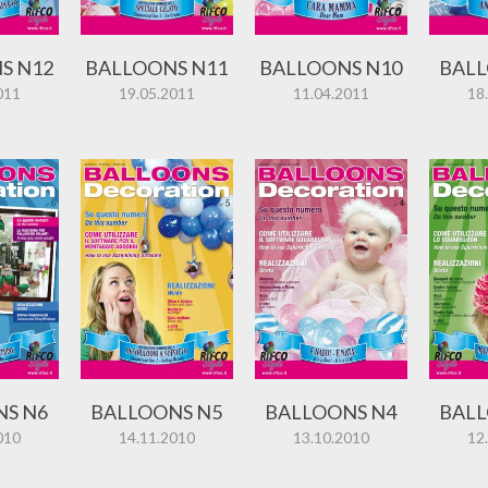
S N12
BALLOONS N11
BALLOONS N10
BALL
011
19.05.2011
11.04.2011
18
NS N6
BALLOONS N5
BALLOONS N4
BALL
010
14.11.2010
13.10.2010
12