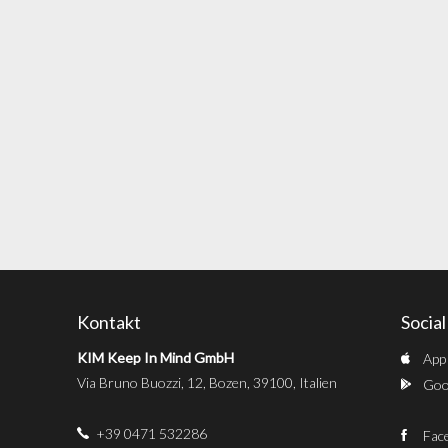
Kontakt
Socia
KIM Keep In Mind GmbH
App
Via Bruno Buozzi, 12, Bozen, 39100, Italien
Goog
+39 0471 532286
Fac